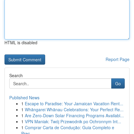
HTML is disabled
Report Page
Search
Go
Published News
1
Escape to Paradise: Your Jamaican Vacation Rent...
1
Whāngarei Whānau Celebrations: Your Perfect Re...
1
Are Zero-Down Solar Financing Programs Availabl...
1
VPN Maniak: Twój Przewodnik po Ochronnym Int...
1
Comprar Carta de Condução: Guia Completo e
Prec...