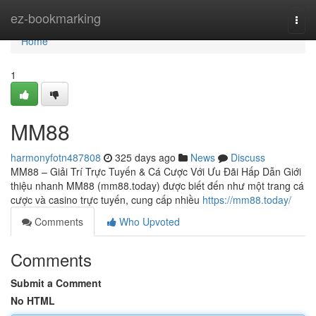
Home
ez-bookmarking
Togg
navi
Home
1
MM88
harmonyfotn487808
325 days ago
News
Discuss
MM88 – Giải Trí Trực Tuyến & Cá Cược Với Ưu Đãi Hấp Dẫn Giới
thiệu nhanh MM88 (mm88.today) được biết đến như một trang cá
cược và casino trực tuyến, cung cấp nhiều
https://mm88.today/
Comments
Who Upvoted
Comments
Submit a Comment
No HTML