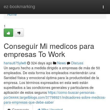
Home
ez-bookmarking
Togg
navi
Home
1
Conseguir Mi medicos para
empresas To Work
hansu875ylw8
324 days ago
News
Discuss
Un seguro hecho a medida dirigido a empresas de más de 50
empleados. De esta forma los empleados mantendrán una
Sanidad física y emocional óptima para la productividad de la
empresa. Los términos expresados en esta web están
supeditados a las condiciones generales y particulares de
aplicación de estos seguros
https://como-buscar-personas-
por34444.targetblogs.com/37798921/indicadores-sobre-medicos-
para-empresas-que-debe-saber
Comments
Who Upvoted