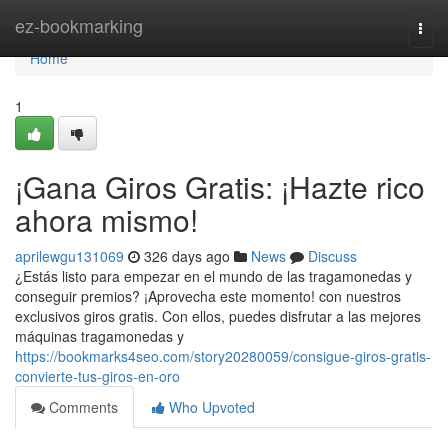
Home
ez-bookmarking
Togg
navi
Home
1
¡Gana Giros Gratis: ¡Hazte rico
ahora mismo!
aprilewgu131069
326 days ago
News
Discuss
¿Estás listo para empezar en el mundo de las tragamonedas y
conseguir premios? ¡Aprovecha este momento! con nuestros
exclusivos giros gratis. Con ellos, puedes disfrutar a las mejores
máquinas tragamonedas y
https://bookmarks4seo.com/story20280059/consigue-giros-gratis-
convierte-tus-giros-en-oro
Comments
Who Upvoted