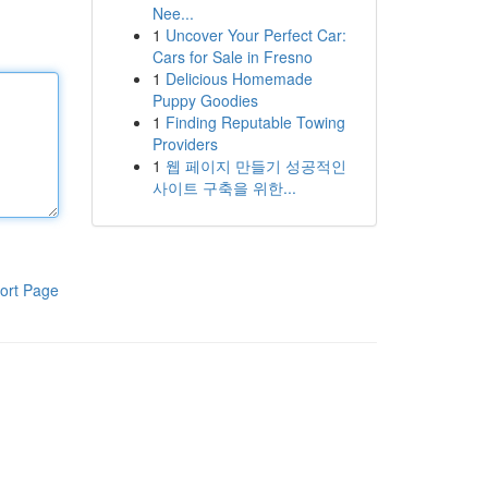
Nee...
1
Uncover Your Perfect Car:
Cars for Sale in Fresno
1
Delicious Homemade
Puppy Goodies
1
Finding Reputable Towing
Providers
1
웹 페이지 만들기 성공적인
사이트 구축을 위한...
ort Page