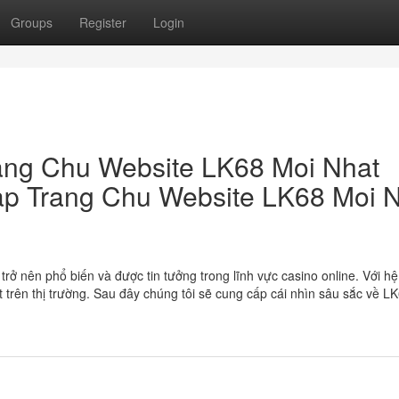
Groups
Register
Login
rang Chu Website LK68 Moi Nhat
ap Trang Chu Website LK68 Moi 
trở nên phổ biến và được tin tưởng trong lĩnh vực casino online. Với hệ
t trên thị trường. Sau đây chúng tôi sẽ cung cấp cái nhìn sâu sắc về L