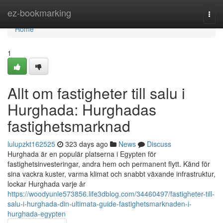
Home
ez-bookmarking
Togg
navi
Home
1
Allt om fastigheter till salu i
Hurghada: Hurghadas
fastighetsmarknad
lulupzkt162525
323 days ago
News
Discuss
Hurghada är en populär platserna i Egypten för
fastighetsinvesteringar, andra hem och permanent flytt. Känd för
sina vackra kuster, varma klimat och snabbt växande infrastruktur,
lockar Hurghada varje år
https://woodyunle573856.life3dblog.com/34460497/fastigheter-till-
salu-i-hurghada-din-ultimata-guide-fastighetsmarknaden-i-
hurghada-egypten