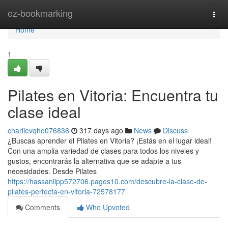
Home
ez-bookmarking
Togg
navi
Home
1
Pilates en Vitoria: Encuentra tu
clase ideal
charlievqho076836
317 days ago
News
Discuss
¿Buscas aprender el Pilates en Vitoria? ¡Estás en el lugar ideal!
Con una amplia variedad de clases para todos los niveles y
gustos, encontrarás la alternativa que se adapte a tus
necesidades. Desde Pilates
https://hassaniipp572706.pages10.com/descubre-la-clase-de-
pilates-perfecta-en-vitoria-72578177
Comments
Who Upvoted