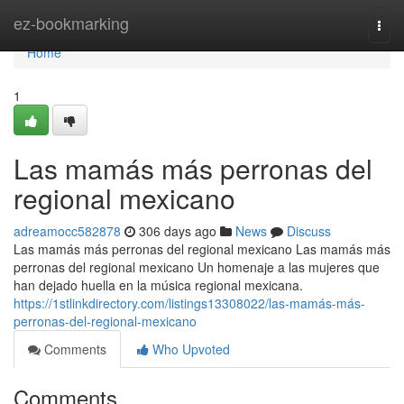
Home
ez-bookmarking
Togg
navi
Home
1
Las mamás más perronas del
regional mexicano
adreamocc582878
306 days ago
News
Discuss
Las mamás más perronas del regional mexicano Las mamás más
perronas del regional mexicano Un homenaje a las mujeres que
han dejado huella en la música regional mexicana.
https://1stlinkdirectory.com/listings13308022/las-mamás-más-
perronas-del-regional-mexicano
Comments
Who Upvoted
Comments