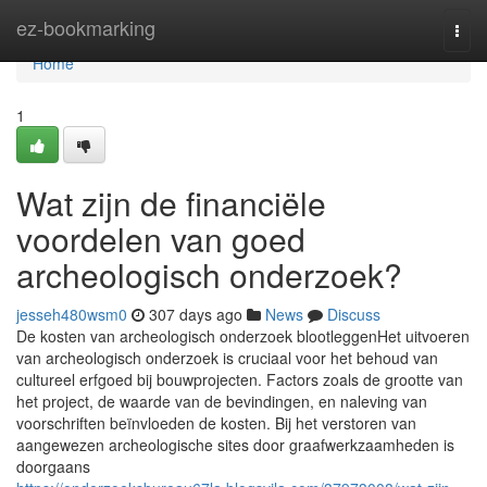
Home
ez-bookmarking
Togg
navi
Home
1
Wat zijn de financiële
voordelen van goed
archeologisch onderzoek?
jesseh480wsm0
307 days ago
News
Discuss
De kosten van archeologisch onderzoek blootleggenHet uitvoeren
van archeologisch onderzoek is cruciaal voor het behoud van
cultureel erfgoed bij bouwprojecten. Factors zoals de grootte van
het project, de waarde van de bevindingen, en naleving van
voorschriften beïnvloeden de kosten. Bij het verstoren van
aangewezen archeologische sites door graafwerkzaamheden is
doorgaans