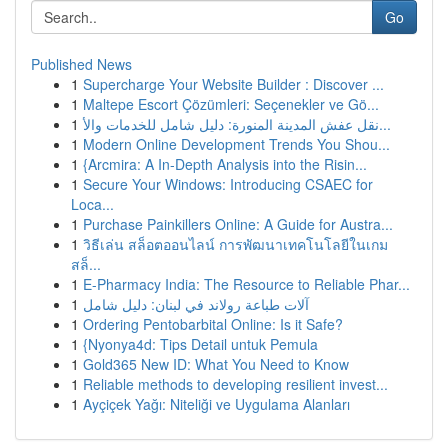
Go
Published News
1
Supercharge Your Website Builder : Discover ...
1
Maltepe Escort Çözümleri: Seçenekler ve Gö...
1
نقل عفش المدينة المنورة: دليل شامل للخدمات والأ...
1
Modern Online Development Trends You Shou...
1
{Arcmira: A In-Depth Analysis into the Risin...
1
Secure Your Windows: Introducing CSAEC for
Loca...
1
Purchase Painkillers Online: A Guide for Austra...
1
วิธีเล่น สล็อตออนไลน์ การพัฒนาเทคโนโลยีในเกม
สล็...
1
E-Pharmacy India: The Resource to Reliable Phar...
1
آلات طباعة رولاند في لبنان: دليل شامل
1
Ordering Pentobarbital Online: Is it Safe?
1
{Nyonya4d: Tips Detail untuk Pemula
1
Gold365 New ID: What You Need to Know
1
Reliable methods to developing resilient invest...
1
Ayçiçek Yağı: Niteliği ve Uygulama Alanları