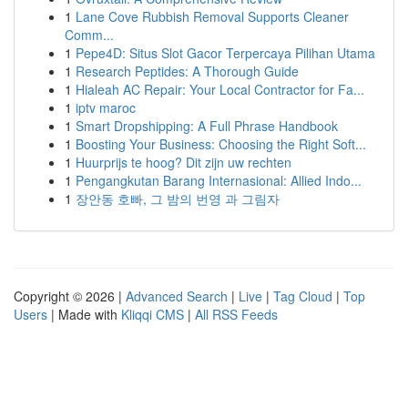
1
Lane Cove Rubbish Removal Supports Cleaner
Comm...
1
Pepe4D: Situs Slot Gacor Terpercaya Pilihan Utama
1
Research Peptides: A Thorough Guide
1
Hialeah AC Repair: Your Local Contractor for Fa...
1
iptv maroc
1
Smart Dropshipping: A Full Phrase Handbook
1
Boosting Your Business: Choosing the Right Soft...
1
Huurprijs te hoog? Dit zijn uw rechten
1
Pengangkutan Barang Internasional: Allied Indo...
1
장안동 호빠, 그 밤의 번영 과 그림자
Copyright © 2026 |
Advanced Search
|
Live
|
Tag Cloud
|
Top
Users
| Made with
Kliqqi CMS
|
All RSS Feeds