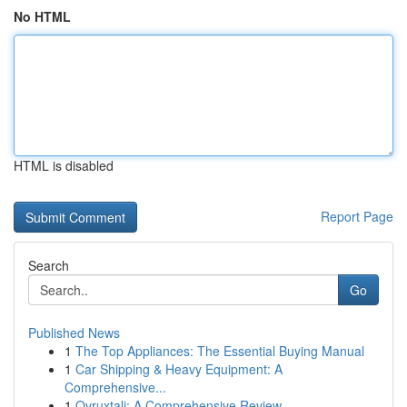
No HTML
HTML is disabled
Report Page
Search
Go
Published News
1
The Top Appliances: The Essential Buying Manual
1
Car Shipping & Heavy Equipment: A
Comprehensive...
1
Ovruxtali: A Comprehensive Review