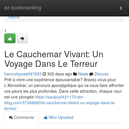
Home
ez-bookmarking
Togg
navi
Home
1
Le Cauchemar Vivant: Un
Voyage Dans Le Terreur
hamzahpxsa597093
302 days ago
News
Discuss
Prêt à vivre une expérience épouvantable? Bracez-vous pour
L'Atmosfear, un parcours apocalyptique qui va vous faire affronter
vos peurs les plus profondes. Dans cette attraction, chaque cour
est une plongée
https://saulpzyf421170.dm-
blog.com/37389660/le-cauchemar-vivant-un-voyage-dans-le-
terreur
Comments
Who Upvoted