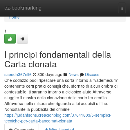
Home
ez-bookmarking
Togg
navi
Home
1
I principi fondamentali della
Carta clonata
saeedn367nlf6
300 days ago
News
Discuss
Che codazzo puoi ripescare una sorta intorno a “vademecum”
contenente certi pratici consigli che, sfornito di alcun ombra di
contestabile, ti saranno intorno a ciclopico aiuto Attraverso
sfuggire il mostro della clonazione delle carte tra credito
Attraverso nella misura che riguarda a lui acquisti offline.
Nonostante la pubblicità del crimine
https://judahfsdns.creacionblog.com/37641803/5-semplici-
tecniche-per-carta-bancomat-clonata
Comments
Who Upvoted