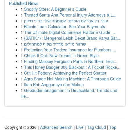
Published News
1
Shopify Store: A Beginner's Guide
1
Trusted Santa Ana Personal Injury Attorneys & L...
1
עורך דין אברהם הופרט: המומחה שלך בדיני נזיקין
1
Bitcoin Loan Calculator: See Your Payments
1
The Ultimate Digital Commerce Platform Guide ...
1
{BATIK77: Mengenal Lebih Dekat Brand Karya Bat...
1
שחזור מידע: מדריך מקיף למתחילים
1
Protecting Your Trades: Insurance for Plumbers,...
1
Check It Out: New Trends in Green Style
1
Finding Massey Ferguson Parts in Northern Irela...
1
This Honey Badger 300 Blackout : A Pocket Rocke...
1
Crit Hit Pottery: Achieving the Perfect Shatter
1
Agro Shade Net Making Machine: A Thorough Guide
1
Ikan Koi: Anggunnya dan Makna
1
Gebäudemanagement in Deutschland: Trends und
He...
Copyright © 2026 |
Advanced Search
|
Live
|
Tag Cloud
|
Top