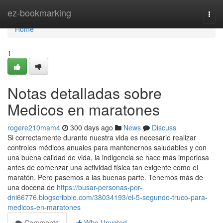
Home
ez-bookmarking
Togg
navi
Home
1
Notas detalladas sobre
Medicos en maratones
rogere210mam4
300 days ago
News
Discuss
Si correctamente durante nuestra vida es necesario realizar
controles médicos anuales para mantenernos saludables y con
una buena calidad de vida, la indigencia se hace más imperiosa
antes de comenzar una actividad física tan exigente como el
maratón. Pero pasemos a las buenas parte. Tenemos más de
una docena de
https://busar-personas-por-
dni66776.blogscribble.com/38034193/el-5-segundo-truco-para-
medicos-en-maratones
Comments
Who Upvoted