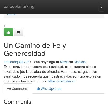
Home
ez-bookmarking
Togg
navi
Home
1
Un Camino de Fe y
Generosidad
nettiereiq368797
299 days ago
News
Discuss
En el corazón de nuestra espiritualidad, se encuentra el acto
invaluable {de la palabra de ofrenda. Esta frase, cargada con
significado, nos recuerda que nuestras vidas son una expresión
de entrega hacia los demás.
https://ofrendar.cl/
Comments
Who Upvoted
Comments