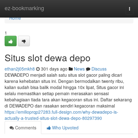
Home
ez-bookmarking
Togg
navi
Home
1
Situs slot dewa depo
ethan2j05mkh8
301 days ago
News
Discuss
DEWADEPO menjadi salah satu situs slot gacor paling dicari
karena kehebatan situs ini. Dengan bermodalkan twenty ribu,
kalian sudah bisa balik modal hingga 10x lipat, Situs gacor ini
selalu memastikan setiap pemain merasakan sensasi
kebahagiaan tiada tara akan kegacoran situs ini. Daftar sekarang
di DEWADEPO dan rasakan sendiri kegacoran maksimal
https://emilioprqp27283.full-design.com/why-dewadepo-is-
actually-a-trusted-situs-slot-dewa-depo-80297390
Comments
Who Upvoted