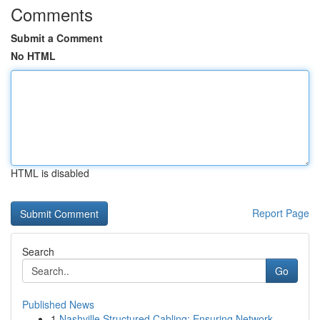
Comments
Submit a Comment
No HTML
HTML is disabled
Report Page
Search
Go
Published News
1
Nashville Structured Cabling: Ensuring Network ...