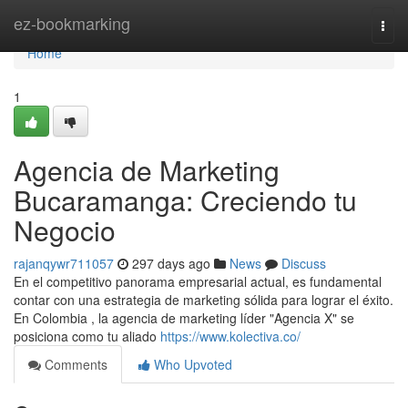
Home
ez-bookmarking
Togg
navi
Home
1
Agencia de Marketing
Bucaramanga: Creciendo tu
Negocio
rajanqywr711057
297 days ago
News
Discuss
En el competitivo panorama empresarial actual, es fundamental
contar con una estrategia de marketing sólida para lograr el éxito.
En Colombia , la agencia de marketing líder "Agencia X" se
posiciona como tu aliado
https://www.kolectiva.co/
Comments
Who Upvoted