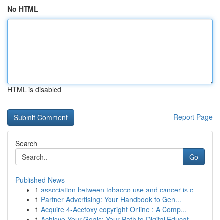
No HTML
HTML is disabled
Report Page
Search
Go
Published News
1
association between tobacco use and cancer is c...
1
Partner Advertising: Your Handbook to Gen...
1
Acquire 4-Acetoxy copyright Online : A Comp...
1
Achieve Your Goals: Your Path to Digital Educat...