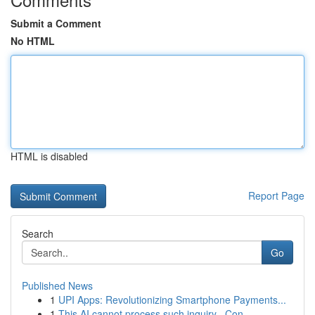
Submit a Comment
No HTML
HTML is disabled
Report Page
Search
Go
Published News
1
UPI Apps: Revolutionizing Smartphone Payments...
1
This AI cannot process such inquiry . Con...