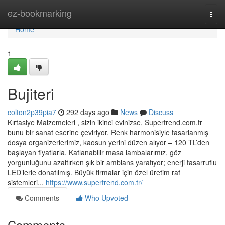
Home
ez-bookmarking
Togg
navi
Home
1
Bujiteri
colton2p39pia7
292 days ago
News
Discuss
Kırtasiye Malzemeleri , sizin ikinci evinizse, Supertrend.com.tr
bunu bir sanat eserine çeviriyor. Renk harmonisiyle tasarlanmış
dosya organizerlerimiz, kaosun yerini düzen alıyor – 120 TL’den
başlayan fiyatlarla. Katlanabilir masa lambalarımız, göz
yorgunluğunu azaltırken şık bir ambians yaratıyor; enerji tasarruflu
LED’lerle donatılmış. Büyük firmalar için özel üretim raf
sistemleri...
https://www.supertrend.com.tr/
Comments
Who Upvoted
Comments