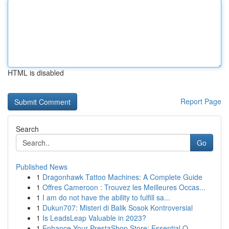
HTML is disabled
Report Page
Search
Go
Published News
1
Dragonhawk Tattoo Machines: A Complete Guide
1
Offres Cameroon : Trouvez les Meilleures Occas...
1
I am do not have the ability to fulfill sa...
1
Dukun707: Misteri di Balik Sosok Kontroversial
1
Is LeadsLeap Valuable in 2023?
1
Enhance Your PrestaShop Store: Essential O...