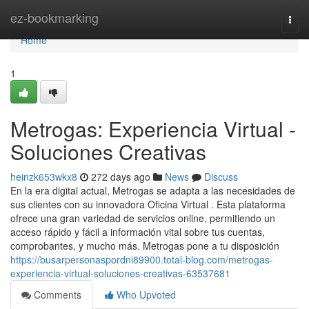
Home
ez-bookmarking
Togg
navi
Home
1
Metrogas: Experiencia Virtual -
Soluciones Creativas
heinzk653wkx8
272 days ago
News
Discuss
En la era digital actual, Metrogas se adapta a las necesidades de
sus clientes con su innovadora Oficina Virtual . Esta plataforma
ofrece una gran variedad de servicios online, permitiendo un
acceso rápido y fácil a información vital sobre tus cuentas,
comprobantes, y mucho más. Metrogas pone a tu disposición
https://busarpersonaspordni89900.total-blog.com/metrogas-
experiencia-virtual-soluciones-creativas-63537681
Comments
Who Upvoted