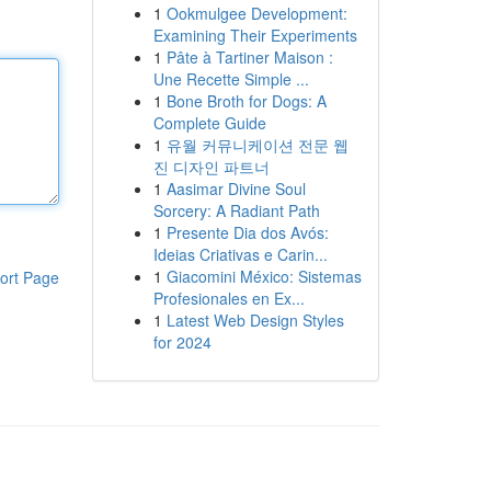
1
Ookmulgee Development:
Examining Their Experiments
1
Pâte à Tartiner Maison :
Une Recette Simple ...
1
Bone Broth for Dogs: A
Complete Guide
1
유월 커뮤니케이션 전문 웹
진 디자인 파트너
1
Aasimar Divine Soul
Sorcery: A Radiant Path
1
Presente Dia dos Avós:
Ideias Criativas e Carin...
1
Giacomini México: Sistemas
ort Page
Profesionales en Ex...
1
Latest Web Design Styles
for 2024