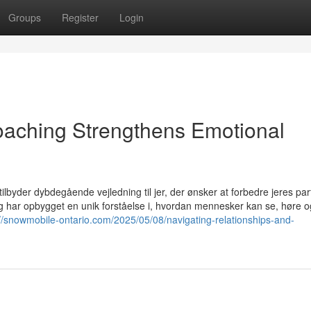
Groups
Register
Login
aching Strengthens Emotional
tilbyder dybdegående vejledning til jer, der ønsker at forbedre jeres par
 og har opbygget en unik forståelse i, hvordan mennesker kan se, høre o
://snowmobile-ontario.com/2025/05/08/navigating-relationships-and-