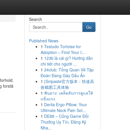
Search
Go
Published News
1
Testudo Tortoise for
Adoption – Find Your I...
1
123b là cái gì? Hướng dẫn
chi tiết cho người ...
1
24club: Tổng Quan Về Tập
Đoàn Đang Gây Dấu Ấn
forhold.
1
{Snipaste官方版本：快速高
g forstå
效截图工具体验
1
ฟันยาง: เคล็ดลับการดูแลให้
แข็งแรง
1
Derila Ergo Pillow: Your
Ultimate Neck Pain Sol...
1
DE88 – Cổng Game Đổi
Thưởng Uy Tín, Đăng Ký
Nha...