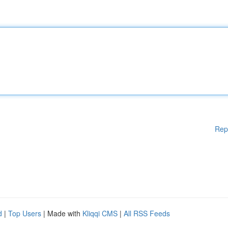
Rep
d
|
Top Users
| Made with
Kliqqi CMS
|
All RSS Feeds