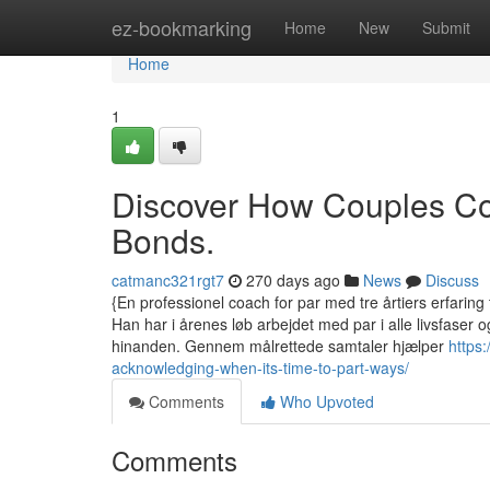
Home
ez-bookmarking
Home
New
Submit
Home
1
Discover How Couples Co
Bonds.
catmanc321rgt7
270 days ago
News
Discuss
{En professionel coach for par med tre årtiers erfaring 
Han har i årenes løb arbejdet med par i alle livsfaser
hinanden. Gennem målrettede samtaler hjælper
https
acknowledging-when-its-time-to-part-ways/
Comments
Who Upvoted
Comments