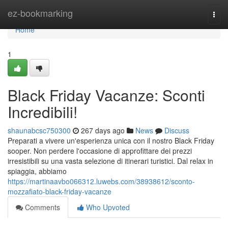
Home
ez-bookmarking
Togg
navi
Home
1
Black Friday Vacanze: Sconti
Incredibili!
shaunabcsc750300
267 days ago
News
Discuss
Preparati a vivere un'esperienza unica con il nostro Black Friday
sooper. Non perdere l'occasione di approfittare dei prezzi
irresistibili su una vasta selezione di itinerari turistici. Dal relax in
spiaggia, abbiamo
https://martinaavbo066312.luwebs.com/38938612/sconto-
mozzafiato-black-friday-vacanze
Comments
Who Upvoted