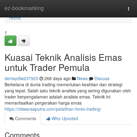
Home
ez-bookmarking
Togg
navi
Home
1
Kuasai Teknik Analisis Emas
untuk Trader Pemula
denisydlw237923
268 days ago
News
Discuss
Berkelana di dunia trading memerlukan keahlian dan strategi
yang tepat. Salah satu teknik analisis yang sering digunakan oleh
trader berpengalaman adalah analisis emas. Teknik ini
memanfaatkan pergerakan harga emas
https://ridwansaputra.com/pelatihan-forex-trading/
Comments
Who Upvoted
Comments