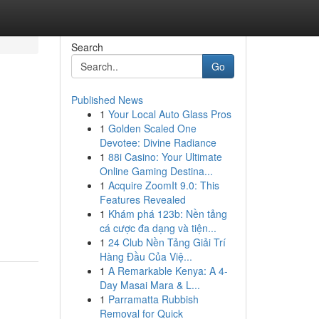
Search
Go
Published News
1
Your Local Auto Glass Pros
1
Golden Scaled One
Devotee: Divine Radiance
1
88i Casino: Your Ultimate
Online Gaming Destina...
1
Acquire ZoomIt 9.0: This
Features Revealed
1
Khám phá 123b: Nền tảng
cá cược đa dạng và tiện...
1
24 Club Nền Tảng Giải Trí
Hàng Đầu Của Việ...
1
A Remarkable Kenya: A 4-
Day Masai Mara & L...
1
Parramatta Rubbish
Removal for Quick