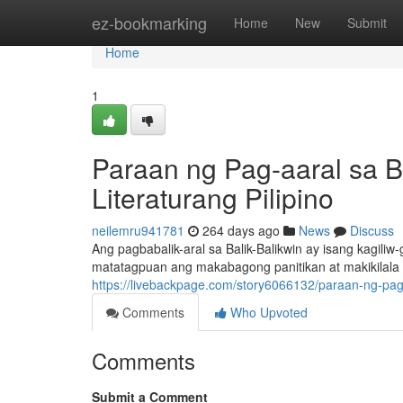
Home
ez-bookmarking
Home
New
Submit
Home
1
Paraan ng Pag-aaral sa B
Literaturang Pilipino
neilemru941781
264 days ago
News
Discuss
Ang pagbabalik-aral sa Balik-Balikwin ay isang kagili
matatagpuan ang makabagong panitikan at makikilala
https://livebackpage.com/story6066132/paraan-ng-pag-a
Comments
Who Upvoted
Comments
Submit a Comment