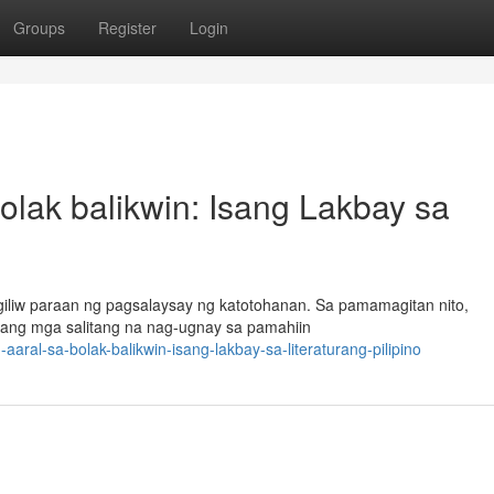
Groups
Register
Login
olak balikwin: Isang Lakbay sa
w-giliw paraan ng pagsalaysay ng katotohanan. Sa pamamagitan nito,
 ang mga salitang na nag-ugnay sa pamahiin
aral-sa-bolak-balikwin-isang-lakbay-sa-literaturang-pilipino