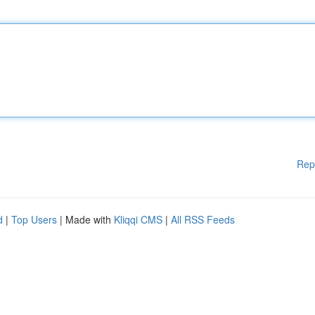
Rep
d
|
Top Users
| Made with
Kliqqi CMS
|
All RSS Feeds