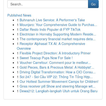
Go
Published News
1
Buhnanuh Live Service: A Performer's Take
1
Mounjaro: Your Comprehensive Guide to Purchas...
1
Daftar Resto Indo Populer di FYP TikTok
1
Electrician in Hornsby Supporting Modern Reside...
1
The contemporary financial market requires deta...
1
Receptor Alphasat TX AI: A Comprehensive
Overview
1
Flexible Project Direction: A Introductory Primer
1
Sweet Teacup Pups Now For Sale !
1
Voucher Carrefour: Comment pour le meilleur...
1
Gold Pieces, Bars & Precious Metal: A Hobbyist'...
1
Driving Digital Transformation: How a CIO Consu...
1
Soi 247 - Soi Cầu VIP 22: Thông Tin Tổng Hợp...
1
Our Hottest Summer Movement Camps for Children!
1
Gnss receiver pill Show and steering Manage wit...
1
Dewa212: Langkah-langkah Utuh untuk Orang Baru