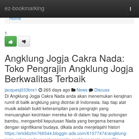
Home
ez-bookmarking
Togg
navi
Home
1
Angklung Jogja Cakra Nada:
Toko Pengrajin Angklung Jogja
Berkwalitas Terbaik
jacquesj033bre1
265 days ago
News
Discuss
Di Angklung Jogja Cakra Nada anda akan menemukan kerajinan
rumit di balik angklung yang dicintai di Indonesia. tiap tiap alat
musik adalah bukti keterampilan para pengrajin yang
menuangkan kecintaan mereka ke di dalam tiap tiap potongan
bambu, mengambil keputusan Nada yang bergema bersama
dengan signifikansi budaya. dikala anda menjelajahi histori
https://erickbztm766544.bloggin-ads.com/61577474/angklung-