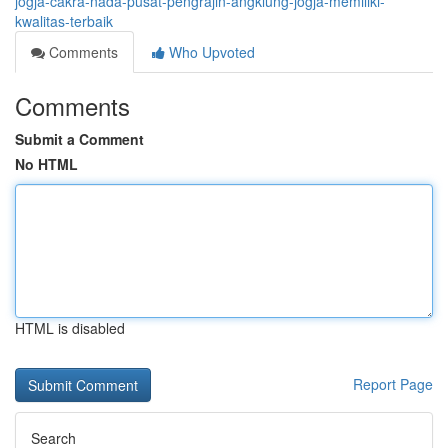
jogja-cakra-nada-pusat-pengrajin-angklung-jogja-memiliki-
kwalitas-terbaik
Comments
Who Upvoted
Comments
Submit a Comment
No HTML
HTML is disabled
Report Page
Search