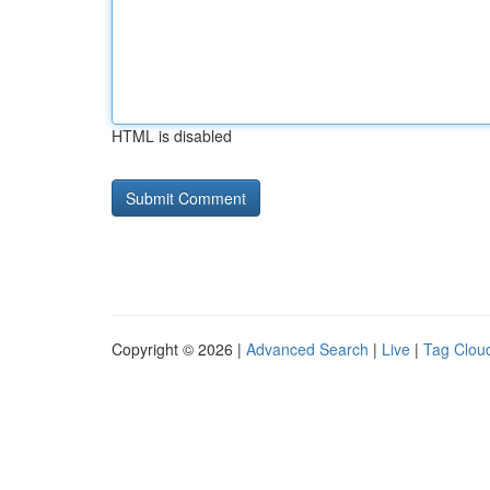
HTML is disabled
Copyright © 2026 |
Advanced Search
|
Live
|
Tag Clou