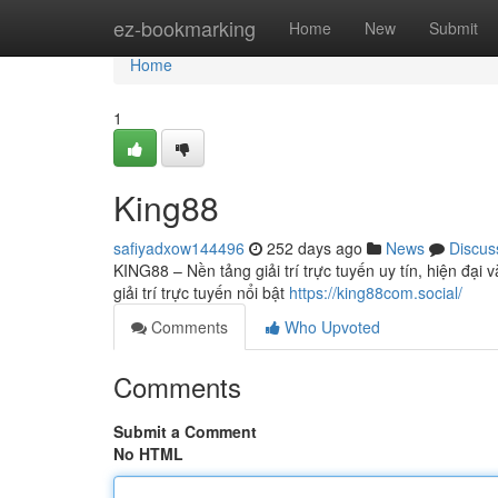
Home
ez-bookmarking
Home
New
Submit
Home
1
King88
safiyadxow144496
252 days ago
News
Discus
KING88 – Nền tảng giải trí trực tuyến uy tín, hiện đại
giải trí trực tuyến nổi bật
https://king88com.social/
Comments
Who Upvoted
Comments
Submit a Comment
No HTML