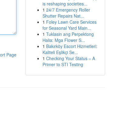
is reshaping societies...
1
24/7 Emergency Roller
Shutter Repairs Nat...
1
Foley Lawn Care Services
for Seasonal Yard Main...
1
Tuklasin ang Perpektong
Halia: Mga Flower S...
1
Bakırköy Escort Hizmetleri:
Kaliteli Eşlikçi Se...
ort Page
1
Checking Your Status – A
Primer to STI Testing