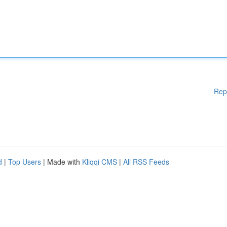
Rep
d
|
Top Users
| Made with
Kliqqi CMS
|
All RSS Feeds