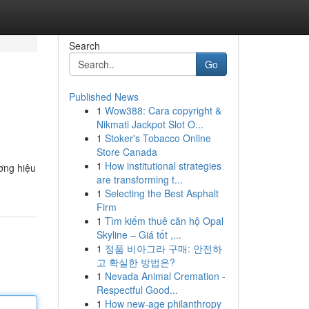
Search
Go
Published News
1
Wow388: Cara copyright &
Nikmati Jackpot Slot O...
1
Stoker's Tobacco Online
Store Canada
1
How institutional strategies
ương hiệu
are transforming t...
1
Selecting the Best Asphalt
Firm
1
Tìm kiếm thuê căn hộ Opal
Skyline – Giá tốt ,...
1
정품 비아그라 구매: 안전하
고 확실한 방법은?
1
Nevada Animal Cremation -
Respectful Good...
1
How new-age philanthropy