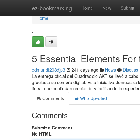
Home
ez-bookmarking
Home
New
Submit
Home
1
5 Essential Elements For t
edmundf208djp3
241 days ago
News
Discuss
La entrega oficial del Cuadraciclo AKT se llevó a cab
gracias a su compra digital. Esta iniciativa demuestra 
línea, que continúan creciendo y facilitando la experie
Comments
Who Upvoted
Comments
Submit a Comment
No HTML