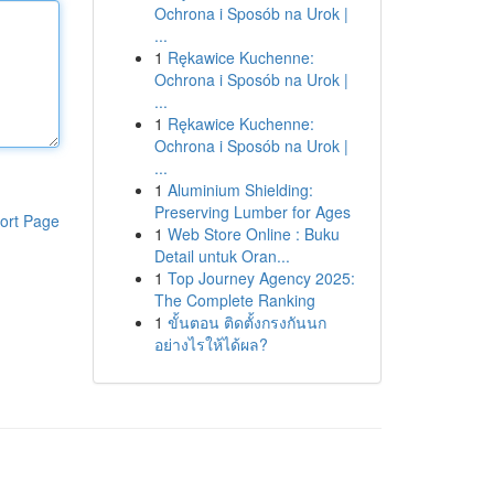
Ochrona i Sposób na Urok |
...
1
Rękawice Kuchenne:
Ochrona i Sposób na Urok |
...
1
Rękawice Kuchenne:
Ochrona i Sposób na Urok |
...
1
Aluminium Shielding:
Preserving Lumber for Ages
ort Page
1
Web Store Online : Buku
Detail untuk Oran...
1
Top Journey Agency 2025:
The Complete Ranking
1
ขั้นตอน ติดตั้งกรงกันนก
อย่างไรให้ได้ผล?