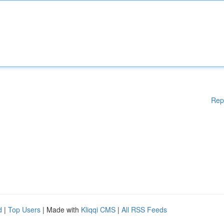
Rep
d
|
Top Users
| Made with
Kliqqi CMS
|
All RSS Feeds