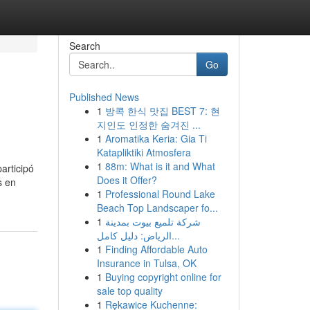
Search
Go
Published News
1
방콕 한식 맛집 BEST 7: 현
지인도 인정한 숨겨진 ...
1
Aromatika Keria: Gia Ti
Katapliktiki Atmosfera
1
88m: What is it and What
articipó
Does it Offer?
s en
1
Professional Round Lake
Beach Top Landscaper fo...
1
شركة تلميع بيوت بمدينة
الرياض: دليل كامل...
1
Finding Affordable Auto
Insurance in Tulsa, OK
1
Buying copyright online for
sale top quality
1
Rękawice Kuchenne: