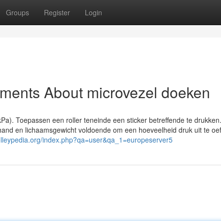
Groups
Register
Login
ements About microvezel doeken
Pa). Toepassen een roller teneinde een sticker betreffende te drukken
je hand en lichaamsgewicht voldoende om een hoeveelheid druk uit te oe
volleypedia.org/index.php?qa=user&qa_1=europeserver5