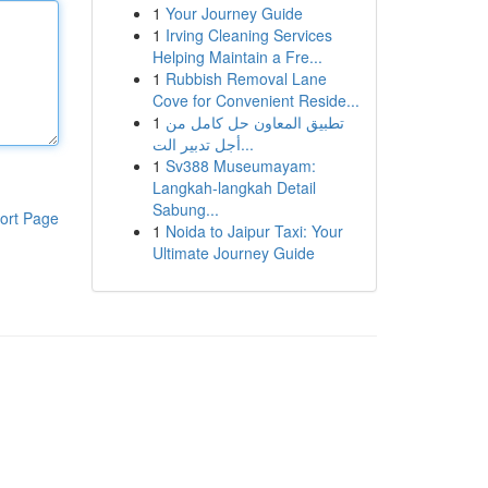
1
Your Journey Guide
1
Irving Cleaning Services
Helping Maintain a Fre...
1
Rubbish Removal Lane
Cove for Convenient Reside...
1
تطبيق المعاون حل كامل من
أجل تدبير الت...
1
Sv388 Museumayam:
Langkah-langkah Detail
Sabung...
ort Page
1
Noida to Jaipur Taxi: Your
Ultimate Journey Guide