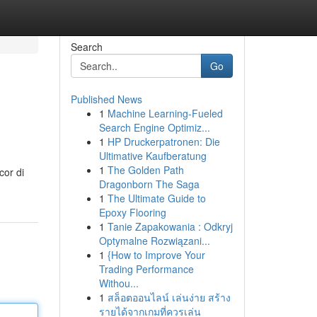
Search
Go
Published News
1
Machine Learning-Fueled
Search Engine Optimiz...
1
HP Druckerpatronen: Die
Ultimative Kaufberatung
1
The Golden Path
cor di
Dragonborn The Saga
1
The Ultimate Guide to
Epoxy Flooring
1
Tanie Zapakowania : Odkryj
Optymalne Rozwiązani...
1
{How to Improve Your
Trading Performance
Withou...
1
สล็อตออนไลน์ เล่นง่าย สร้าง
รายได้จากเกมที่ควรเล่น