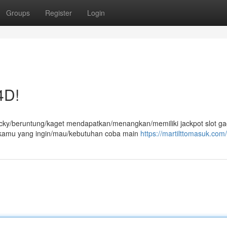
Groups
Register
Login
4D!
ucky/beruntung/kaget mendapatkan/menangkan/memiliki jackpot slot ga
at kamu yang ingin/mau/kebutuhan coba main
https://martilttomasuk.com/