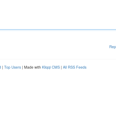
Rep
d
|
Top Users
| Made with
Kliqqi CMS
|
All RSS Feeds