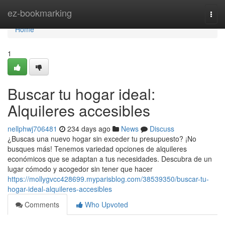
Home
ez-bookmarking
Togg
navi
Home
1
Buscar tu hogar ideal:
Alquileres accesibles
nellphwj706481
234 days ago
News
Discuss
¿Buscas una nuevo hogar sin exceder tu presupuesto? ¡No
busques más! Tenemos variedad opciones de alquileres
económicos que se adaptan a tus necesidades. Descubra de un
lugar cómodo y acogedor sin tener que hacer
https://mollygvcc428699.myparisblog.com/38539350/buscar-tu-
hogar-ideal-alquileres-accesibles
Comments
Who Upvoted