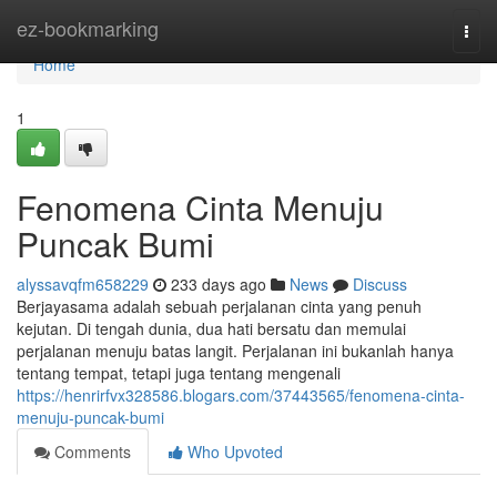
Home
ez-bookmarking
Togg
navi
Home
1
Fenomena Cinta Menuju
Puncak Bumi
alyssavqfm658229
233 days ago
News
Discuss
Berjayasama adalah sebuah perjalanan cinta yang penuh
kejutan. Di tengah dunia, dua hati bersatu dan memulai
perjalanan menuju batas langit. Perjalanan ini bukanlah hanya
tentang tempat, tetapi juga tentang mengenali
https://henrirfvx328586.blogars.com/37443565/fenomena-cinta-
menuju-puncak-bumi
Comments
Who Upvoted