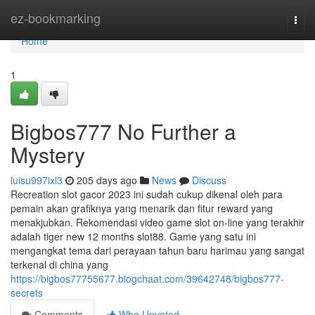
Home
ez-bookmarking
Togg
navi
Home
1
Bigbos777 No Further a
Mystery
luisu997ixl3
205 days ago
News
Discuss
Recreation slot gacor 2023 ini sudah cukup dikenal oleh para
pemain akan grafiknya yang menarik dan fitur reward yang
menakjubkan. Rekomendasi video game slot on-line yang terakhir
adalah tiger new 12 months slot88. Game yang satu ini
mengangkat tema dari perayaan tahun baru harimau yang sangat
terkenal di china yang
https://bigbos77755677.blogchaat.com/39642748/bigbos777-
secrets
Comments
Who Upvoted