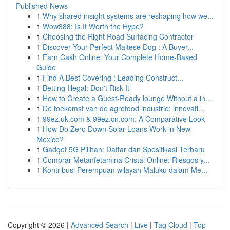
Published News
1
Why shared insight systems are reshaping how we...
1
Wow388: Is It Worth the Hype?
1
Choosing the Right Road Surfacing Contractor
1
Discover Your Perfect Maltese Dog : A Buyer...
1
Earn Cash Online: Your Complete Home-Based
Guide
1
Find A Best Covering : Leading Construct...
1
Betting Illegal: Don't Risk It
1
How to Create a Guest-Ready lounge Without a in...
1
De toekomst van de agrofood industrie: innovati...
1
99ez.uk.com & 99ez.cn.com: A Comparative Look
1
How Do Zero Down Solar Loans Work in New
Mexico?
1
Gadget 5G Pilihan: Daftar dan Spesifikasi Terbaru
1
Comprar Metanfetamina Cristal Online: Riesgos y...
1
Kontribusi Perempuan wilayah Maluku dalam Me...
Copyright © 2026 |
Advanced Search
|
Live
|
Tag Cloud
|
Top