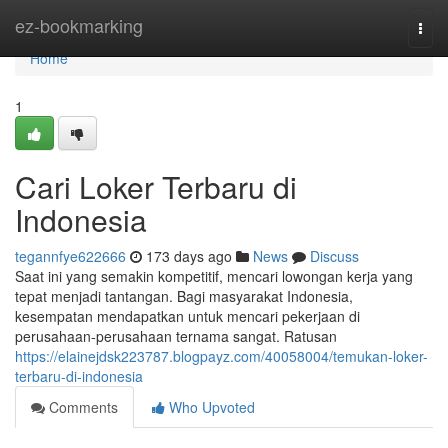
Home
ez-bookmarking
Togg
navi
Home
1
Cari Loker Terbaru di
Indonesia
tegannfye622666
173 days ago
News
Discuss
Saat ini yang semakin kompetitif, mencari lowongan kerja yang
tepat menjadi tantangan. Bagi masyarakat Indonesia,
kesempatan mendapatkan untuk mencari pekerjaan di
perusahaan-perusahaan ternama sangat. Ratusan
https://elainejdsk223787.blogpayz.com/40058004/temukan-loker-
terbaru-di-indonesia
Comments
Who Upvoted