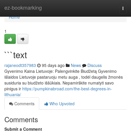
Home
ez-bookmarking
Togg
navi
Home
1
```text
rajaneodt357983
95 days ago
News
Discuss
Gyvenimo Kaina Lietuvoje: Palengvinkite Biudžetą Gyvenimo
išlaidos Lietuvoje pastaruoju metu auga , todėl daugelis žmonės
susiduria su biudžeto iššūkiais. Nepamirškite numatyti savo
pinigus ir
https://pumpkinabroad.com/the-best-degrees-in-
lithuania/
Comments
Who Upvoted
Comments
Submit a Comment