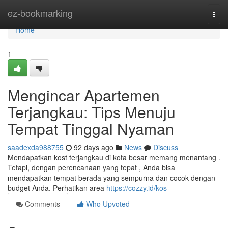
Home
ez-bookmarking
Togg
navi
Home
1
Mengincar Apartemen
Terjangkau: Tips Menuju
Tempat Tinggal Nyaman
saadexda988755
92 days ago
News
Discuss
Mendapatkan kost terjangkau di kota besar memang menantang .
Tetapi, dengan perencanaan yang tepat , Anda bisa
mendapatkan tempat berada yang sempurna dan cocok dengan
budget Anda. Perhatikan area
https://cozzy.id/kos
Comments
Who Upvoted