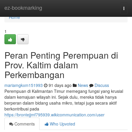
Home
ez-bookmarking
Togg
navi
Home
1
Peran Penting Perempuan di
Prov. Kaltim dalam
Perkembangan
mariamgkxm151993
91 days ago
News
Discuss
Perempuan di Kalimantan Timur memegang fungsi yang krusial
dalam kemajuan wilayah ini. Sejak dulu, mereka tidak hanya
berperan dalam bidang usaha mikro, tetapi juga secara aktif
berkontribusi pada
https://brontejjmf795939.wikicommunication.com/user
Comments
Who Upvoted