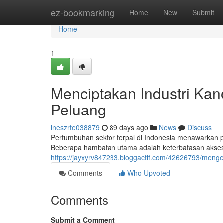
Home
ez-bookmarking
Home
New
Submit
Home
1
Menciptakan Industri Kan
Peluang
ineszrte038879
89 days ago
News
Discuss
Pertumbuhan sektor terpal di Indonesia menawarkan p
Beberapa hambatan utama adalah keterbatasan akses k
https://jayxyrv847233.bloggactif.com/42626793/meng
Comments
Who Upvoted
Comments
Submit a Comment