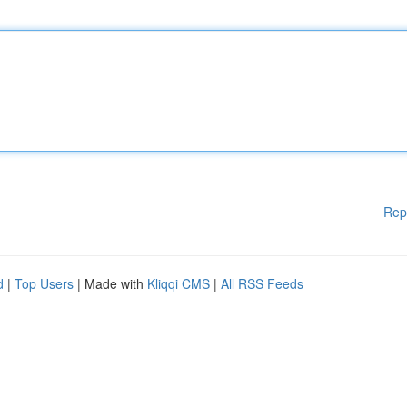
Rep
d
|
Top Users
| Made with
Kliqqi CMS
|
All RSS Feeds