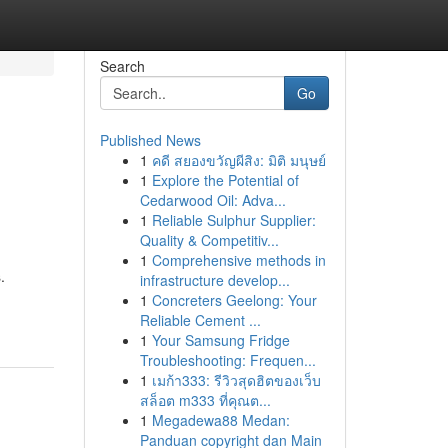
Search
Go
Published News
1
คดี สยองขวัญผีสิง: มิติ มนุษย์
1
Explore the Potential of
Cedarwood Oil: Adva...
1
Reliable Sulphur Supplier:
Quality & Competitiv...
1
Comprehensive methods in
.
infrastructure develop...
1
Concreters Geelong: Your
Reliable Cement ...
1
Your Samsung Fridge
Troubleshooting: Frequen...
1
เมก้า333: รีวิวสุดฮิตของเว็บ
สล็อต m333 ที่คุณต...
1
Megadewa88 Medan:
Panduan copyright dan Main