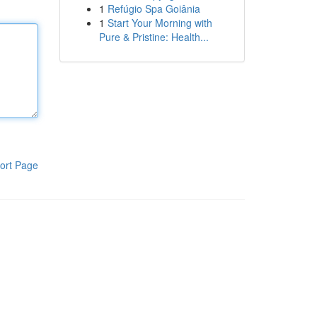
1
Refúgio Spa Goiânia
1
Start Your Morning with
Pure & Pristine: Health...
ort Page