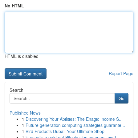
No HTML
HTML is disabled
Report Page
Search
Go
Published News
1
Discovering Your Abilities: The Enagic Income S...
1
Future generation computing strategies guarante...
1
Bird Products Dubai: Your Ultimate Shop
1
is usually a paid out Bitcoin sign company wort...