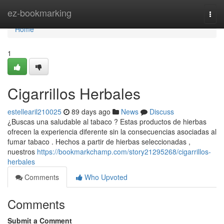
Home
ez-bookmarking
Togg
navi
Home
1
Cigarrillos Herbales
estellearil210025
89 days ago
News
Discuss
¿Buscas una saludable al tabaco ? Estas productos de hierbas
ofrecen la experiencia diferente sin la consecuencias asociadas al
fumar tabaco . Hechos a partir de hierbas seleccionadas ,
nuestros
https://bookmarkchamp.com/story21295268/cigarrillos-
herbales
Comments
Who Upvoted
Comments
Submit a Comment