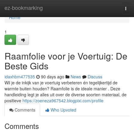
Home
ez-bookmarking
Togg
navi
Home
1
Raamfolie voor je Voertuig: De
Beste Gids
idaxhbm477535
90 days ago
News
Discuss
Wil je de inkijk van je voertuig verbeteren én tegelijkertijd de
warmte buiten houden? Raamfolie is de ideale manier . Deze
handleiding legt je alles uit over de diverse soorten materiaal, de
positieve
https://zoeneza967542.blogpixi.com/profile
Comments
Who Upvoted
Comments