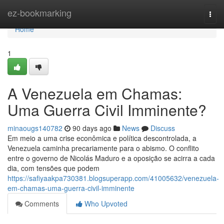
Home
ez-bookmarking
Togg
navi
Home
1
A Venezuela em Chamas:
Uma Guerra Civil Imminente?
minaougs140782
90 days ago
News
Discuss
Em meio a uma crise econômica e política descontrolada, a
Venezuela caminha precariamente para o abismo. O conflito
entre o governo de Nicolás Maduro e a oposição se acirra a cada
dia, com tensões que podem
https://safiyaakpa730381.blogsuperapp.com/41005632/venezuela-
em-chamas-uma-guerra-civil-imminente
Comments
Who Upvoted