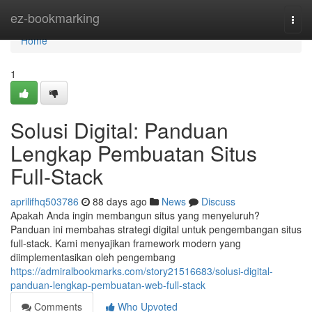
Home
ez-bookmarking
Togg
navi
Home
1
Solusi Digital: Panduan
Lengkap Pembuatan Situs
Full-Stack
aprilifhq503786
88 days ago
News
Discuss
Apakah Anda ingin membangun situs yang menyeluruh?
Panduan ini membahas strategi digital untuk pengembangan situs
full-stack. Kami menyajikan framework modern yang
diimplementasikan oleh pengembang
https://admiralbookmarks.com/story21516683/solusi-digital-
panduan-lengkap-pembuatan-web-full-stack
Comments
Who Upvoted