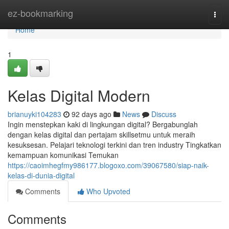
Home
ez-bookmarking
Togg
navi
Home
1
Kelas Digital Modern
brianuyki104283
92 days ago
News
Discuss
Ingin menstepkan kaki di lingkungan digital? Bergabunglah
dengan kelas digital dan pertajam skillsetmu untuk meraih
kesuksesan. Pelajari teknologi terkini dan tren industry Tingkatkan
kemampuan komunikasi Temukan
https://caoimhegfmy986177.blogoxo.com/39067580/siap-naik-
kelas-di-dunia-digital
Comments
Who Upvoted
Comments