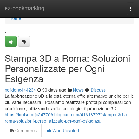
Home
ez-bookmarking
Togg
navi
Home
1
Stampa 3D a Roma: Soluzioni
Personalizzate per Ogni
Esigenza
neildgnc444234
90 days ago
News
Discuss
La fabbricazione 3D a la città eterna offre alternative uniche per le
più varie necessità . Possiamo realizzare prototipi complessi con
precisione , utilizzando varie tecnologie di produzione 3D.
https://louisemrjb247709.blogoxo.com/41618727/stampa-3d-a-
roma-soluzioni-personalizzate-per-ogni-esigenza
Comments
Who Upvoted