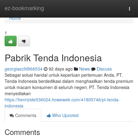
Home
ez-bookmarking
Togg
navi
Home
1
Pabrik Tenda Indonesia
georgiaezfd966534
92 days ago
News
Discuss
Sebagai solusi handal untuk keperluan pertemuan Anda, PT.
Tenda Indonesia berdedikasi dalam menghasilkan tenda premium
untuk macam konsumen di seluruh negeri. PT. Tenda Indonesia
menyediakan
https://henrizide536024.howeweb.com/41805746/pt-tenda-
indonesia
Comments
Who Upvoted
Comments