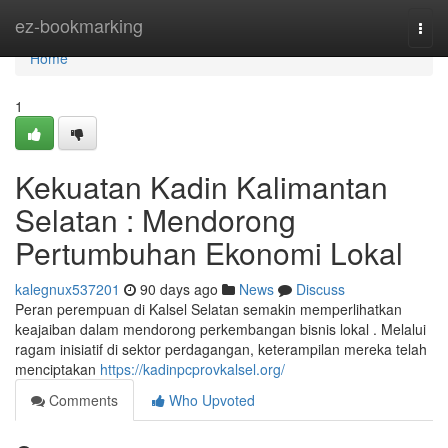
Home
ez-bookmarking
Togg
navi
Home
1
Kekuatan Kadin Kalimantan
Selatan : Mendorong
Pertumbuhan Ekonomi Lokal
kalegnux537201
90 days ago
News
Discuss
Peran perempuan di Kalsel Selatan semakin memperlihatkan
keajaiban dalam mendorong perkembangan bisnis lokal . Melalui
ragam inisiatif di sektor perdagangan, keterampilan mereka telah
menciptakan
https://kadinpcprovkalsel.org/
Comments
Who Upvoted