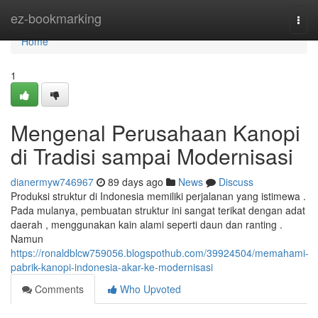
Home
ez-bookmarking
Togg
navi
Home
1
Mengenal Perusahaan Kanopi
di Tradisi sampai Modernisasi
dianermyw746967
89 days ago
News
Discuss
Produksi struktur di Indonesia memiliki perjalanan yang istimewa .
Pada mulanya, pembuatan struktur ini sangat terikat dengan adat
daerah , menggunakan kain alami seperti daun dan ranting .
Namun
https://ronaldblcw759056.blogspothub.com/39924504/memahami-
pabrik-kanopi-indonesia-akar-ke-modernisasi
Comments
Who Upvoted