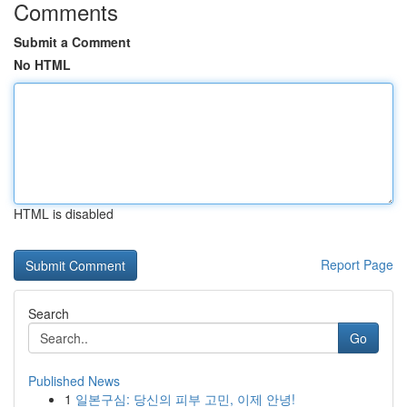
Comments
Submit a Comment
No HTML
HTML is disabled
Report Page
Search
Go
Published News
1
일본구심: 당신의 피부 고민, 이제 안녕!