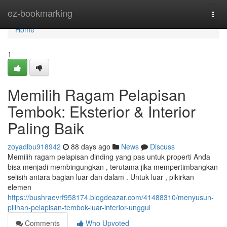
Home
ez-bookmarking
Togg
navi
Home
1
Memilih Ragam Pelapisan
Tembok: Eksterior & Interior
Paling Baik
zoyadlbu918942
88 days ago
News
Discuss
Memilih ragam pelapisan dinding yang pas untuk properti Anda
bisa menjadi membingungkan , terutama jika mempertimbangkan
selisih antara bagian luar dan dalam . Untuk luar , pikirkan
elemen
https://bushraevrf958174.blogdeazar.com/41488310/menyusun-
pilihan-pelapisan-tembok-luar-interior-unggul
Comments
Who Upvoted