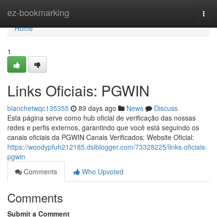
Home
ez-bookmarking
Togg
navi
Home
1
Links Oficiais: PGWIN
blanchetwqc135355
89 days ago
News
Discuss
Esta página serve como hub oficial de verificação das nossas
redes e perfis externos, garantindo que você está seguindo os
canais oficiais da PGWIN Canais Verificados: Website Oficial:
https://woodypfuh212185.dsiblogger.com/73328225/links-oficiais-
pgwin
Comments
Who Upvoted
Comments
Submit a Comment