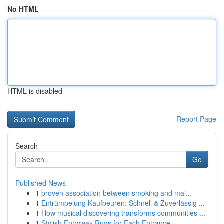
No HTML
HTML is disabled
Report Page
Search
Go
Published News
1
proven association between smoking and mal...
1
Entrümpelung Kaufbeuren: Schnell & Zuverlässig ...
1
How musical discovering transforms communities ...
1
Stylish Entryway Rugs for Each Entrance