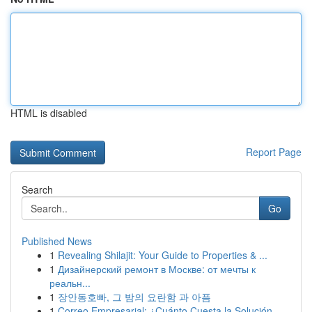
HTML is disabled
Report Page
Search
Go
Published News
1
Revealing Shilajit: Your Guide to Properties & ...
1
Дизайнерский ремонт в Москве: от мечты к
реальн...
1
장안동호빠, 그 밤의 요란함 과 아픔
1
Correo Empresarial: ¿Cuánto Cuesta la Solución ...