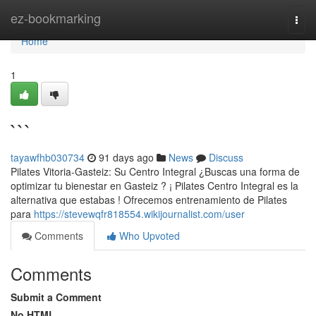
Home
ez-bookmarking
Togg
navi
Home
1
```
tayawfhb030734
91 days ago
News
Discuss
Pilates Vitoria-Gasteiz: Su Centro Integral ¿Buscas una forma de
optimizar tu bienestar en Gasteiz ? ¡ Pilates Centro Integral es la
alternativa que estabas ! Ofrecemos entrenamiento de Pilates
para
https://stevewqfr818554.wikijournalist.com/user
Comments
Who Upvoted
Comments
Submit a Comment
No HTML