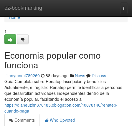
Home
ez-bookmarking
Togg
navi
Home
1
Economia popular como
funciona
tiffanymnmi780260
88 days ago
News
Discuss
Guía Completa sobre Renatep inscripción y beneficios
Actualmente, el registro Renatep permite identificar a personas
que desarrollan actividades independientes dentro de la
economía popular, facilitando el acceso a
https://dianeuzhn670485.oblogation.com/40078146/renatep-
cuando-paga
Comments
Who Upvoted