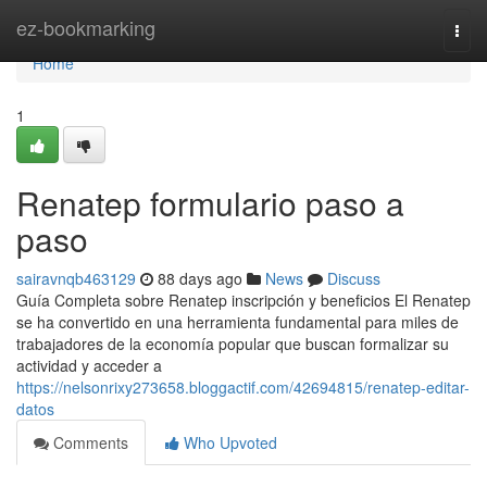
Home
ez-bookmarking
Togg
navi
Home
1
Renatep formulario paso a
paso
sairavnqb463129
88 days ago
News
Discuss
Guía Completa sobre Renatep inscripción y beneficios El Renatep
se ha convertido en una herramienta fundamental para miles de
trabajadores de la economía popular que buscan formalizar su
actividad y acceder a
https://nelsonrixy273658.bloggactif.com/42694815/renatep-editar-
datos
Comments
Who Upvoted